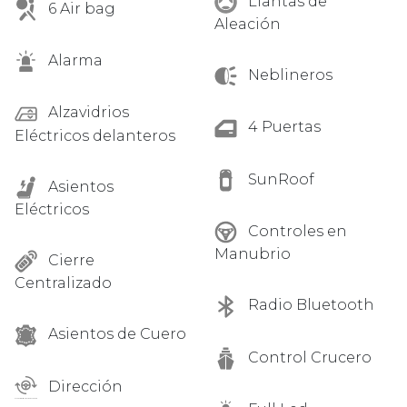
Llantas de
6 Air bag
Aleación
Alarma
Neblineros
Alzavidrios
4 Puertas
Eléctricos delanteros
SunRoof
Asientos
Eléctricos
Controles en
Manubrio
Cierre
Centralizado
Radio Bluetooth
Asientos de Cuero
Control Crucero
Dirección