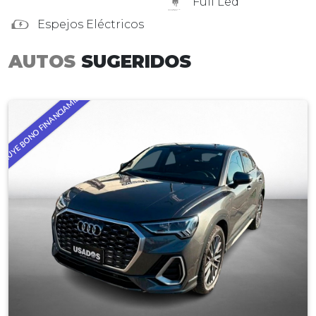
Full Led
Espejos Eléctricos
AUTOS
SUGERIDOS
CLUYE BONO FINANCIAMIENTO